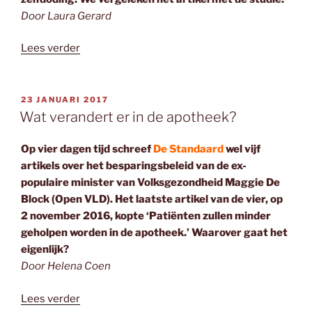
Door Laura Gerard
“‘1
Lees verder
op
de
4
GEPLAATST
23 JANUARI 2017
OP
holebi’s
Wat verandert er in de apotheek?
deed
al
Op vier dagen tijd schreef
De Standaard
wel vijf
poging
artikels over het besparingsbeleid van de ex-
tot
populaire minister van Volksgezondheid Maggie De
zelfmoord’”
Block (Open VLD). Het laatste artikel van de vier, op
2 november 2016, kopte ‘Patiënten zullen minder
geholpen worden in de apotheek.’ Waarover gaat het
eigenlijk?
Door Helena Coen
“Wat
Lees verder