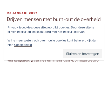
verandert
er
in
GEPLAATST
23 JANUARI 2017
OP
de
Drijven mensen met burn-out de overheid
apotheek?”
op hoge kosten?
Privacy & cookies: deze site gebruikt cookies. Door deze site te
blijven gebruiken, ga je akkoord met het gebruik hiervan.
Het Laatste Nieuws
bracht op 15 november 2016 het
Wil je meer weten, ook over hoe je cookies kunt beheren, kijk dan
bericht: ‘Langdurig zieken kostten de overheid 106
hier:
Cookiebeleid
miljoen euro in 2015’. Wie denkt dat 106 miljoen euro
nog wel meevalt voor een heel land, heeft gelijk. In
werkelijkheid gaat het om meer dan 4,9 miljard euro
(cijfers RIZIV).
Door Jolien Lelièvre
“Drijven
Lees verder
mensen
met
burn-
GEPLAATST
23 JANUARI 2017