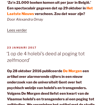
‘Zo’n 21.000 boeken komen uit per jaar in België.’
Een spectaculair gegeven dat op 29 oktober in
Het
Laatste Nieuws
verscheen. Zou dat waar zijn?
Door Alexandra Omay
“Factcheck:
Lees verder
elke
dag
komen
GEPLAATST
23 JANUARI 2017
OP
er
‘1 op de 4 holebi’s deed al poging tot
57
zelfmoord’
boeken
uit
Op 28 oktober 2016 publiceerde
De Morgen
een
in
artikel over alarmerende cijfers in een nieuw
Vlaanderen.”
onderzoek van de universiteit Gent over het
psychisch welzijn van holebi’s en transgenders.
Volgens De Morgen deed liefst een kwart van de
Vlaamse holebi’s en transgenders al een poging tot
zelfdoding. We vergeleken het artikel met de studie.