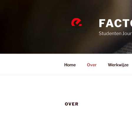
Ga
naar
de
FACT
inhoud
Studenten Jour
Home
Over
Werkwijze
OVER