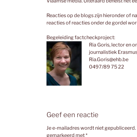
Vlaamse media. Uiteraard behelst het ee
Reacties op de blogs zijn hieronder of 
reacties of reacties onder de gordel wo
Begeleiding factcheckproject:
Ria Goris, lector en 
journalistiek Erasm
Ria.Goris@ehb.be
0497/89 75 22
Geef een reactie
Je e-mailadres wordt niet gepubliceerd.
gemarkeerd met
*