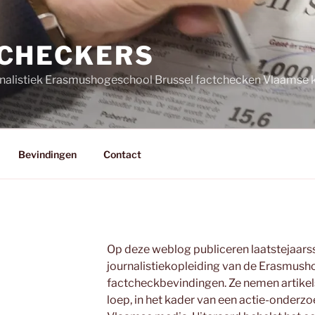
CHECKERS
nalistiek Erasmushogeschool Brussel factchecken Vlaamse k
Bevindingen
Contact
Op deze weblog publiceren laatstejaars
journalistiekopleiding van de Erasmush
factcheckbevindingen. Ze nemen artikel
loep, in het kader van een actie-onderz