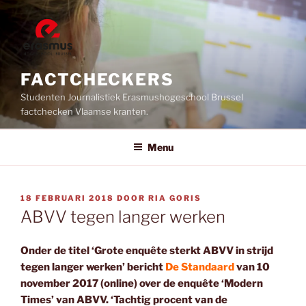
Ga
naar
de
inhoud
FACTCHECKERS
Studenten Journalistiek Erasmushogeschool Brussel
factchecken Vlaamse kranten.
Menu
GEPLAATST
18 FEBRUARI 2018
DOOR
RIA GORIS
OP
ABVV tegen langer werken
Onder de titel ‘Grote enquête sterkt ABVV in strijd
tegen langer werken’ bericht
De Standaard
van 10
november 2017 (online) over de enquête ‘Modern
Times’ van ABVV. ‘Tachtig procent van de