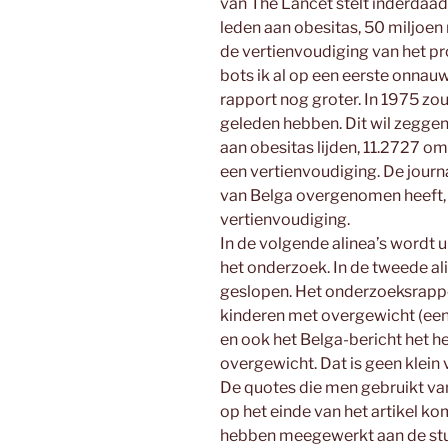
van The Lancet stelt inderdaad
leden aan obesitas, 50 miljoen
de vertienvoudiging van het pr
bots ik al op een eerste onnau
rapport nog groter. In 1975 zo
geleden hebben. Dit wil zeggen
aan obesitas lijden, 11.2727 om p
een vertienvoudiging. De journa
van Belga overgenomen heeft, 
vertienvoudiging.
In de volgende alinea’s wordt uit
het onderzoek. In de tweede al
geslopen. Het onderzoeksrappo
kinderen met overgewicht (een B
en ook het Belga-bericht het h
overgewicht. Dat is geen klein v
De quotes die men gebruikt van
op het einde van het artikel k
hebben meegewerkt aan de stu