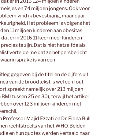
 dat er in 2016 124 miljoen kinderen
 meisjes en 74 miljoen jongens. Ook voor
obleem vind ik bevestiging, maar daar
wkeurigheid. Het probleem is volgens het
uden 11 miljoen kinderen aan obesitas
 dat er in 2016 11 keer meer kinderen
recies te zijn. Dat is niet hetzelfde als
list vertelde me dat ze het persbericht
waarin sprake is van een
leg gegeven bij de titel en de cijfers uit
inea van de broodtekst is wel een fout
rt spreekt namelijk over 213 miljoen
MI tussen 25 en 30), terwijl het artikel
ebben over 123 miljoen kinderen met
erschil.
 Professor Majid Ezzati en Dr. Fiona Bull
omen rechtstreeks van het WHO. Beiden
die en hun quotes werden vertaald naar