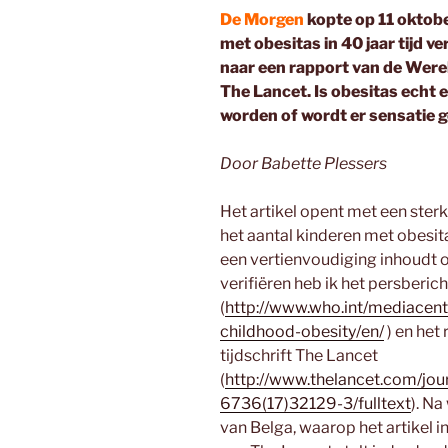
De Morgen
kopte op 11 oktobe
met obesitas in 40 jaar tijd v
naar een rapport van de Wer
The Lancet. Is obesitas echt 
worden of wordt er sensatie g
Door Babette Plessers
Het artikel opent met een ste
het aantal kinderen met obesit
een vertienvoudiging inhoudt op
verifiëren heb ik het persber
(
http://www.who.int/mediacent
childhood-obesity/en/
) en het
tijdschrift The Lancet
(
http://www.thelancet.com/jour
6736(17)32129-3/fulltext
). Na
van Belga, waarop het artikel i