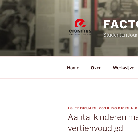
Ga
naar
de
FACT
inhoud
Studenten Jour
Home
Over
Werkwijze
GEPLAATST
18 FEBRUARI 2018
DOOR
RIA 
OP
Aantal kinderen me
vertienvoudigd