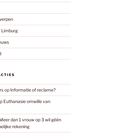
werpen
n Limburg
ieuws
d
ACTIES
rs
op
Informatie of reclame?
p
Euthanasie omwille van
Meer dan 1 vrouw op 3 wil géén
lijke rekening