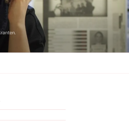
ranten.
S