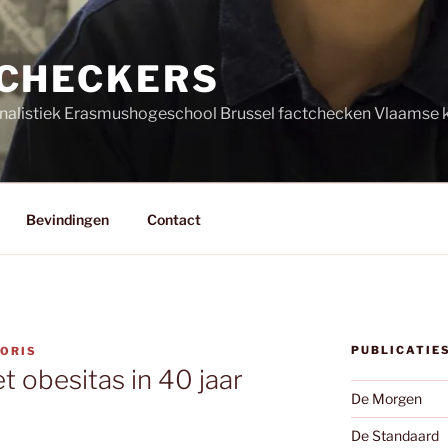
CHECKERS
nalistiek Erasmushogeschool Brussel factchecken Vlaamse k
Bevindingen
Contact
PUBLICATIE
GORIS
t obesitas in 40 jaar
De Morgen
De Standaard