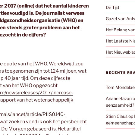
r 2017 (online) dat het aantal kinderen
De Tijd
ertienvoudigd is. De journalist verwees
Gazet van Ant
eldgezondheidsorganisatie (WHO) en
een steeds groter probleem aan het
Het Belang va
ezocht in de cijfers?
Het Laatste N
Het Nieuwsbla
rke quote van het WHO. Wereldwijd zou
as toegenomen zijn tot 124 miljoen, wat
RECENTE RE
 40 jaar tijd. Om deze cijfers te
icht van het WHO opgezocht
Tom Mondelae
re/news/releases/2017/increase-
Ariane Bazan
o
 rapport van het wetenschappelijk
eenzaamheid?
nals/lancet/article/PIIS0140-
Stien Claus
op
 wat zoeken vond ik ook het persbericht
gemeenschappe
n De Morgen gebaseerd is. Het artikel