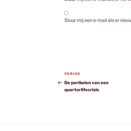
Stuur mij een e-mail als er nieu
Bericht
Vorig
VORIGE
navigatie
bericht
De perikelen van een
quarterlifecrisis