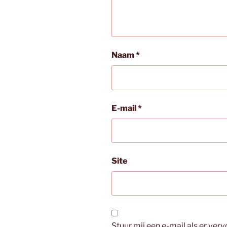
Naam
*
E-mail
*
Site
Stuur mij een e-mail als er verv