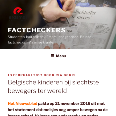
Ga
naar
de
inhoud
FACTCHECKERS
Studenten Journalistiek Erasmushogeschool Brussel
factchecken Vlaamse kranten.
Menu
GEPLAATST
13 FEBRUARI 2017
DOOR
RIA GORIS
OP
Belgische kinderen bij slechtste
bewegers ter wereld
Het Nieuwsblad
pakte op 21 november 2016 uit met
het statement dat meisjes nog amper bewegen na de