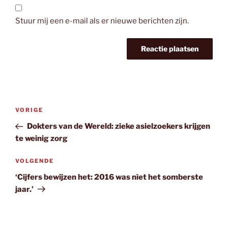
Stuur mij een e-mail als er nieuwe berichten zijn.
Bericht
Vorig
VORIGE
navigatie
bericht
Dokters van de Wereld: zieke asielzoekers krijgen
te weinig zorg
Volgend
VOLGENDE
bericht
‘Cijfers bewijzen het: 2016 was nìet het somberste
jaar.’