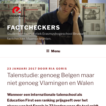
Ga
naar
de
inhoud
FACTCHECKERS
Studenten Journalistiek Erasmushogeschool Brussel
factchecken Vlaamse kranten.
Menu
GEPLAATST
23 JANUARI 2017
DOOR
RIA GORIS
OP
Talenstudie: genoeg Belgen maar
niet genoeg Vlamingen en Walen
Wanneer een internationale talenschool als
Education First een ranking prijsgeeft over het